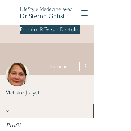
LifeStyle Medecine avec
Dr Sterna Gabsi
Prendre RDV sur Doctolib
Plus d'actions
S'abonner
Victoire Jouyet
Profil