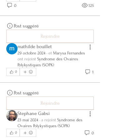
0
125
Post suggéré
Rejoindre
mathilde bouillet
29 octobre 2024
·
et
Marysa Fernandes
ont rejoint
Syndrome des Ovaires
Polykystiques (SOPK)
1
0
Post suggéré
Rejoindre
Stephane Gabsi
23 mai 2024
·
a rejoint
Syndrome des
Ovaires Polykystiques (SOPK)
0
0