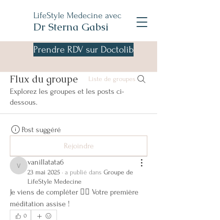
LifeStyle Medecine avec
Dr Sterna Gabsi
Prendre RDV sur Doctolib
Flux du groupe
Liste de groupes
Explorez les groupes et les posts ci-
dessous.
Post suggéré
Rejoindre
vanillatata6
vanillatata6
23 mai 2025
·
a publié dans
Groupe de
LifeStyle Medecine
Je viens de compléter 🧘‍♂️ Votre première 
méditation assise ! 
0