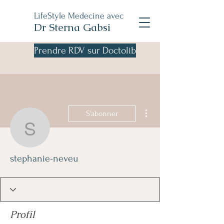
LifeStyle Medecine avec
Dr Sterna Gabsi
Prendre RDV sur Doctolib
Plus d'actions
S'abonner
stephanie-neveu
stephanie-neveu
Profil