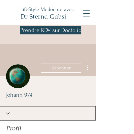
LifeStyle Medecine avec
Dr Sterna Gabsi
Prendre RDV sur Doctolib
Plus d'actions
S'abonner
Johann 974
Profil