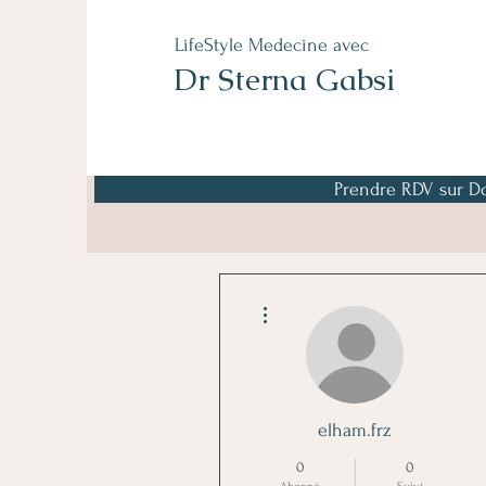
LifeStyle Medecine avec
Dr Sterna Gabsi
Prendre RDV sur Do
Plus d'actions
elham.frz
0
0