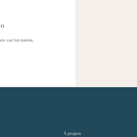
on
ons sur lui-même,
À propos