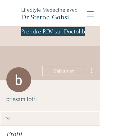
LifeStyle Medecine avec
Dr Sterna Gabsi
Prendre RDV sur Doctolib
Plus d'actions
S'abonner
btissam lotfi
Profil