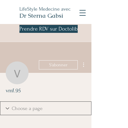
LifeStyle Medecine avec
Dr Sterna Gabsi
Prendre RDV sur Doctolib
Plus d'actions
S'abonner
vmf.95
vmf.95