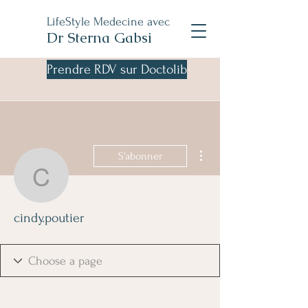
LifeStyle Medecine avec
Dr Sterna Gabsi
Prendre RDV sur Doctolib
Plus d'actions
S'abonner
cindy.poutier
cindy.poutier