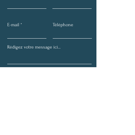
E-mail
Téléphone
Envoyer
Conseils santé hebdomadaires
Nom complet