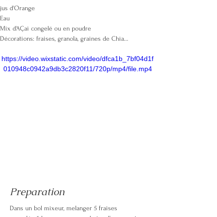
jus d'Orange
Eau
Mix d'AÇai congelé ou en poudre
Décorations: fraises, granola, graines de Chia...
https://video.wixstatic.com/video/dfca1b_7bf04d1f
010948c0942a9db3c2820f11/720p/mp4/file.mp4
Preparation
Dans un bol mixeur, melanger 5 fraises 