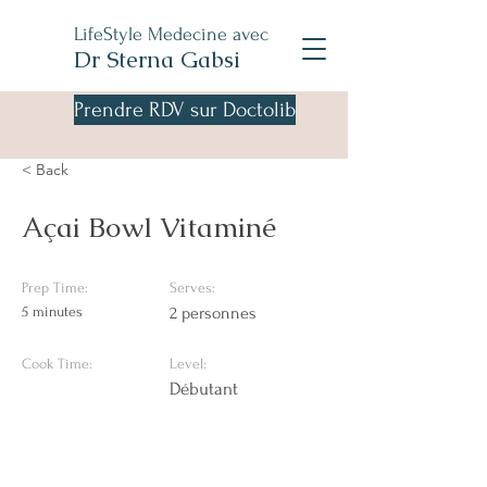
LifeStyle Medecine avec
Dr Sterna Gabsi
Prendre RDV sur Doctolib
< Back
Açai Bowl Vitaminé
Prep Time:
Serves:
5 minutes
2 personnes
Cook Time:
Level:
Débutant