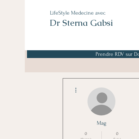
LifeStyle Medecine avec
Dr Sterna Gabsi
Prendre RDV sur Do
Plus d'actions
Mag
0
0